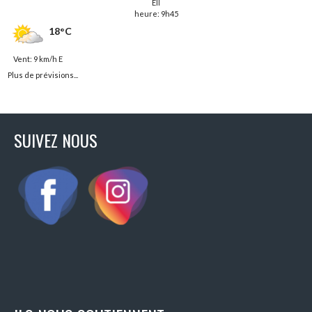
Ell
heure: 9h45
18°C
Vent: 9 km/h E
Plus de prévisions...
SUIVEZ NOUS