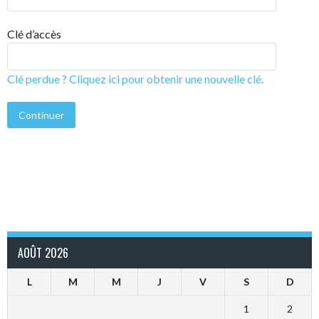
Clé d’accès
Clé perdue ? Cliquez ici pour obtenir une nouvelle clé.
AOÛT 2026
L
M
M
J
V
S
D
1
2