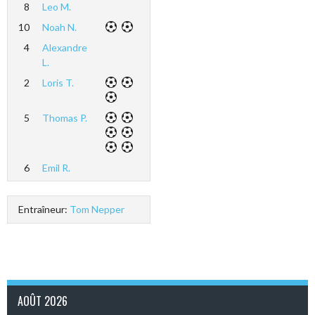
8
Leo M.
10
Noah N.
4
Alexandre
L.
2
Loris T.
5
Thomas P.
6
Emil R.
Entraîneur:
Tom Nepper
AOÛT 2026