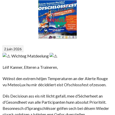
2 juin 2026
Wichteg Matdeelung
Léif Kanner, Elteren a Traineren,
Wéinst den extrem héijen Temperaturen an der Alerte Rouge
vu MeteoLux hu mir décidéiert eist Ofschlossfest ofzesoen.
Dës Decisioun ass eis nit liicht gefall, mee d’Sécherheet an
d’Gesondheet vun alle Participanten hunn absolut Prioritéit.
Besonnesch d’Sprangschlësser géifen sech bei dësem Wieder
staark ophëzen a kéinten eng Gefor duerstellen.