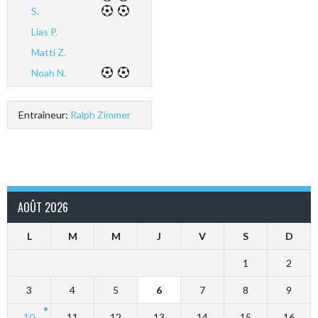
S.
Lias P.
Matti Z.
Noah N.
Entraîneur:
Ralph Zimmer
AOÛT 2026
L
M
M
J
V
S
D
1
2
3
4
5
6
7
8
9
10
11
12
13
14
15
16