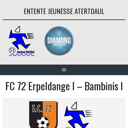
Aller
ENTENTE JEUNESSE ATERTDAUL
au
contenu
FC 72 Erpeldange I – Bambinis I