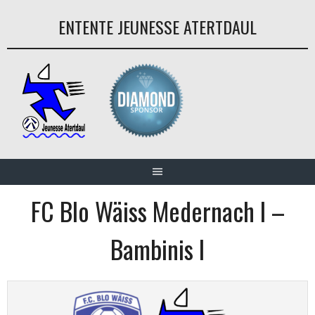
Aller
ENTENTE JEUNESSE ATERTDAUL
au
contenu
FC Blo Wäiss Medernach I –
Bambinis I