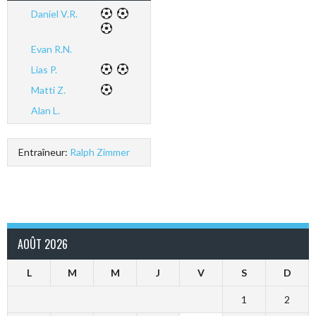
Daniel V.R.
Evan R.N.
Lias P.
Matti Z.
Alan L.
Entraîneur:
Ralph Zimmer
AOÛT 2026
L
M
M
J
V
S
D
1
2