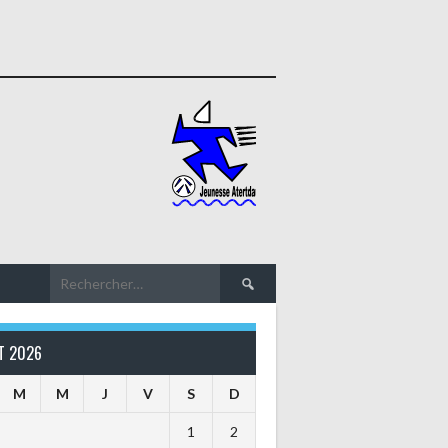
Rechercher :
T 2026
M
M
J
V
S
D
1
2