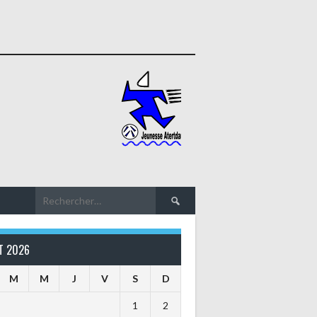
Rechercher :
T 2026
M
M
J
V
S
D
1
2