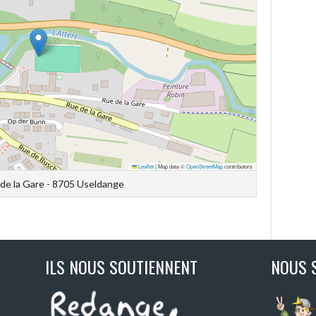
Leaflet
|
Map data ©
OpenStreetMap
contributors
de la Gare - 8705 Useldange
ILS NOUS SOUTIENNENT
NOUS 