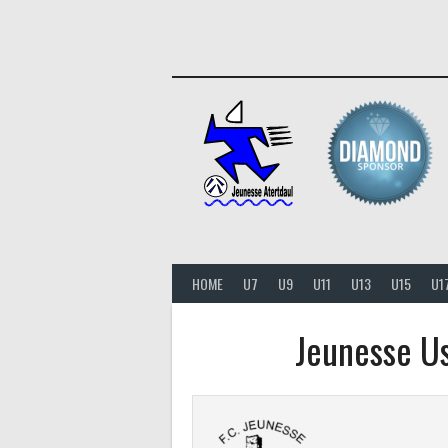
Aller
au
contenu
HOME
U7
U9
U11
U13
U15
U1
Jeunesse Us