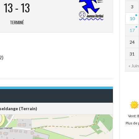
13
-
13
3
10
TERMINÉ
17
24
31
2)
« Juin
seldange (Terrain)
Vent: 
Plus de 