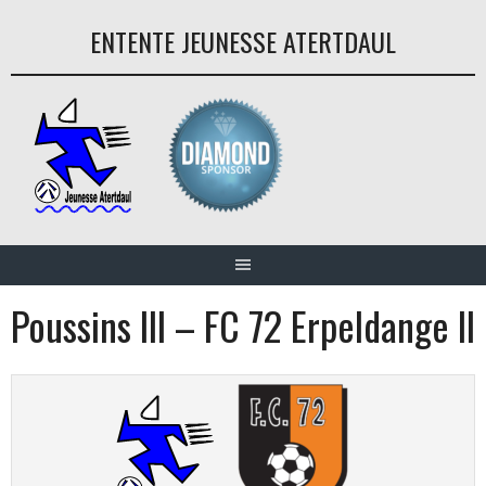
Aller
ENTENTE JEUNESSE ATERTDAUL
au
contenu
Poussins III – FC 72 Erpeldange II