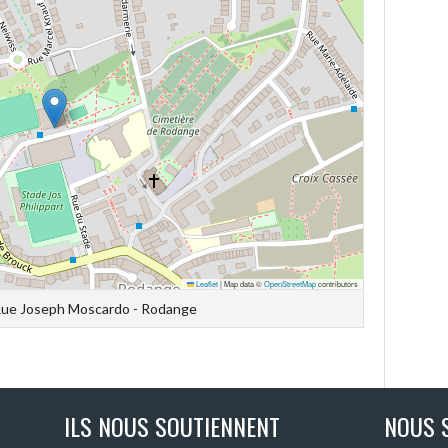
Leaflet
|
Map data ©
OpenStreetMap
contributors
- Rue Joseph Moscardo - Rodange
ILS NOUS SOUTIENNENT
NOUS 