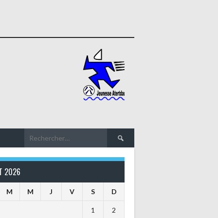
Rechercher :
T 2026
M
M
J
V
S
D
1
2