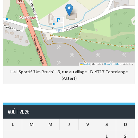
Leaflet
|
Map data ©
OpenStreetMap
contributors
Hall Sportif "Um Bruch" - 3, rue au village - B-6717 Tontelange
(Attert)
AOÛT 2026
L
M
M
J
V
S
D
1
2