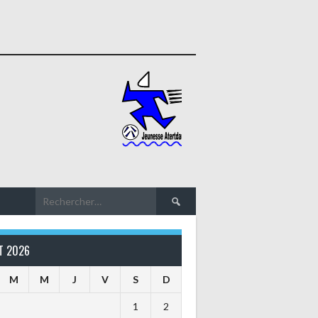
Rechercher :
T 2026
M
M
J
V
S
D
1
2