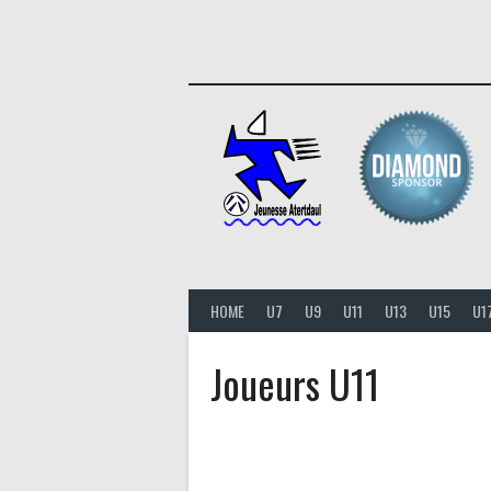
Aller
au
contenu
HOME
U7
U9
U11
U13
U15
U1
Joueurs U11