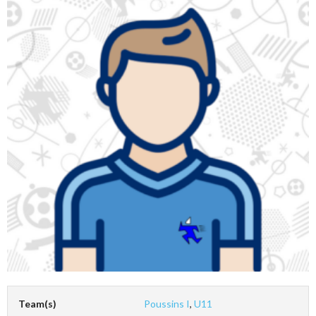
Team(s)
Poussins I
,
U11