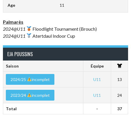
Age
11
Palmarès
2024@U11
Floodlight Tournament (Brouch)
2024@U11
Atertdaul Indoor Cup
EJA POUSSINS
Saison
Équipe
2024/25
incomplet
U11
13
2023/24
incomplet
U11
24
Total
-
37