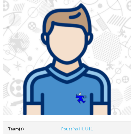
Team(s)
Poussins III
,
U11