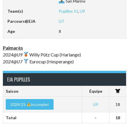
San Marino
Team(s)
Pupilles III
,
U9
Parcours@EJA
U7
Age
8
Palmarès
2024@U9
Willy Pütz Cup (Harlange)
2024@U7
Eurocup (Hesperange)
EJA PUPILLES
Saison
Équipe
2024/25
incomplet
U9
18
Total
-
18