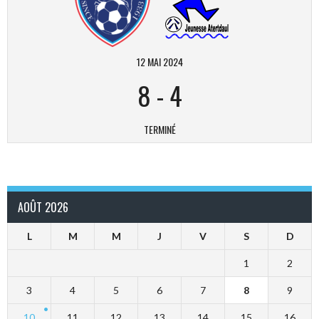
12 MAI 2024
8
-
4
TERMINÉ
AOÛT 2026
L
M
M
J
V
S
D
1
2
3
4
5
6
7
8
9
10
11
12
13
14
15
16