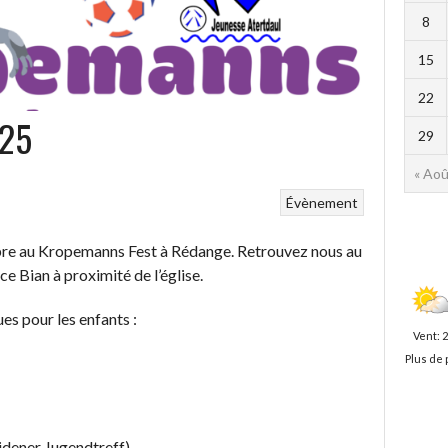
8
15
22
’25
29
« Aoû
Évènement
re au Kropemanns Fest à Rédange. Retrouvez nous au
e Bian à proximité de l’église.
s pour les enfants :
Vent: 
Plus de 
idener Jugendtreff)