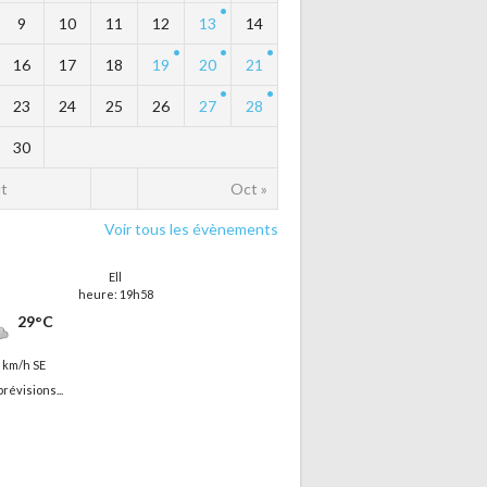
9
10
11
12
13
14
16
17
18
19
20
21
23
24
25
26
27
28
30
t
Oct »
Voir tous les évènements
Ell
heure: 19h58
29°C
2 km/h SE
prévisions...