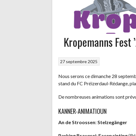
Kropemanns Fest 
27 septembre 2025
Nous serons ce dimanche 28 septemb
stand du FC Préizerdaul-Rédange, plac
De nombreuses animations sont prévue
KANNER-ANIMATIOUN
An de Stroossen
:
Stelzegänger
Parking Brauerei
:
Facepainting
(Ré