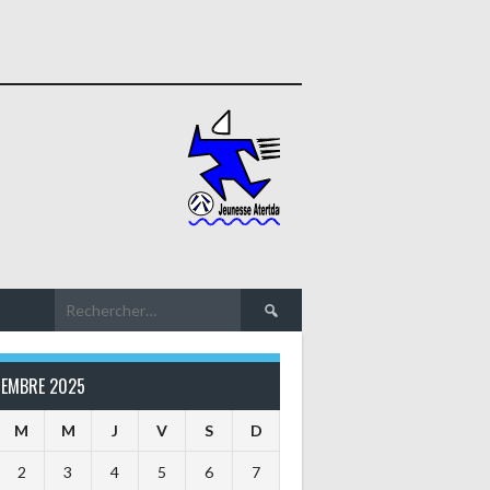
Rechercher :
TEMBRE 2025
M
M
J
V
S
D
2
3
4
5
6
7