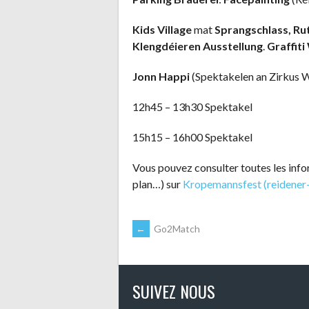
Kids Village
mat
Sprangschlass, Rut
Klengdéieren Ausstellung
.
Graffit
Jonn Happi
(Spektakelen an Zirkus
12h45 – 13h30 Spektakel
15h15 – 16h00 Spektakel
Vous pouvez consulter toutes les in
plan…) sur
Kropemannsfest (reidener
NAVIGATION
←
Go2Match
DES
SUIVEZ NOUS