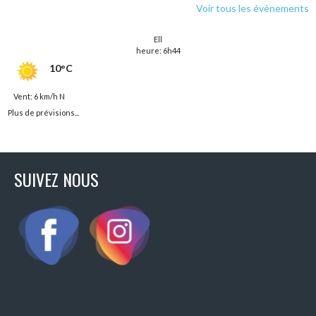
Voir tous les évènements
Ell
heure: 6h44
10°C
Vent: 6 km/h N
Plus de prévisions...
SUIVEZ NOUS