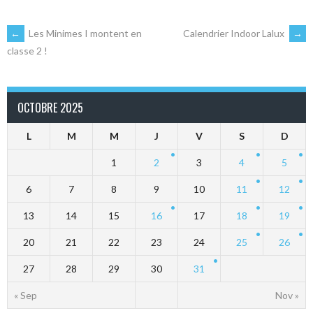
NAVIGATION
←
Les Minimes I montent en
Calendrier Indoor Lalux
→
classe 2 !
DES
OCTOBRE 2025
ARTICLES
L
M
M
J
V
S
D
1
2
3
4
5
6
7
8
9
10
11
12
13
14
15
16
17
18
19
20
21
22
23
24
25
26
27
28
29
30
31
« Sep
Nov »