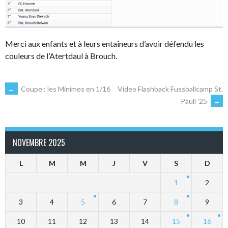
Merci aux enfants et à leurs entaîneurs d’avoir défendu les
couleurs de l’Atertdaul à Brouch.
NAVIGATION
←
Coupe : les Minimes en 1/16
Video Flashback Fussballcamp St.
Pauli ’25
→
DES
NOVEMBRE 2025
ARTICLES
L
M
M
J
V
S
D
1
2
3
4
5
6
7
8
9
10
11
12
13
14
15
16