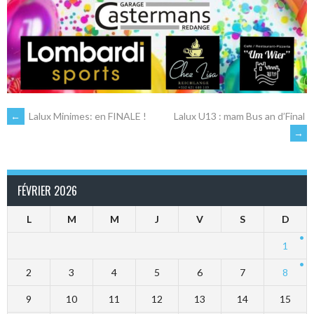
NAVIGATION
←
Lalux Minimes: en FINALE !
Lalux U13 : mam Bus an d’Final
→
DES
FÉVRIER 2026
ARTICLES
L
M
M
J
V
S
D
1
2
3
4
5
6
7
8
9
10
11
12
13
14
15