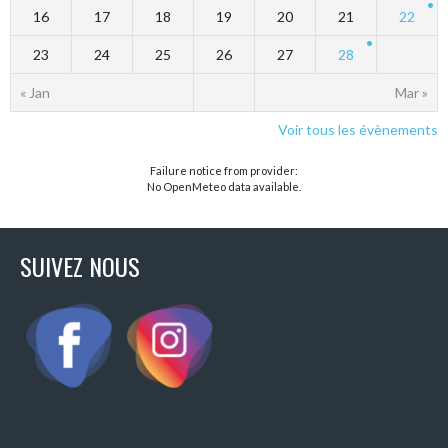
16
17
18
19
20
21
22
23
24
25
26
27
28
« Jan
Mar »
Voir tous les évènements
Failure notice from provider:
No OpenMeteo data available.
SUIVEZ NOUS