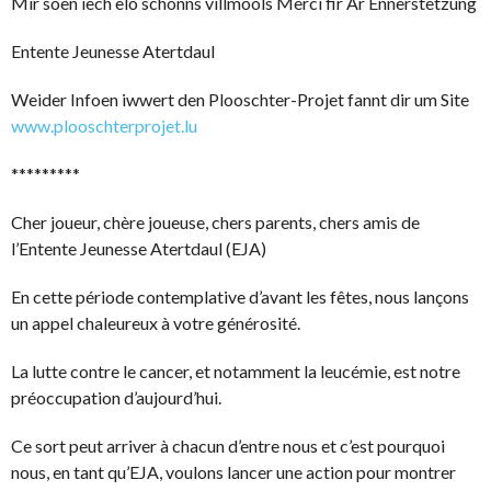
Mir soen iech elo schonns villmools Merci fir Är Ënnerstëtzung
Entente Jeunesse Atertdaul
Weider Infoen iwwert den Plooschter-Projet fannt dir um Site
www.plooschterprojet.lu
*********
Cher joueur, chère joueuse, chers parents, chers amis de
l’Entente Jeunesse Atertdaul (EJA)
En cette période contemplative d’avant les fêtes, nous lançons
un appel chaleureux à votre générosité.
La lutte contre le cancer, et notamment la leucémie, est notre
préoccupation d’aujourd’hui.
Ce sort peut arriver à chacun d’entre nous et c’est pourquoi
nous, en tant qu’EJA, voulons lancer une action pour montrer