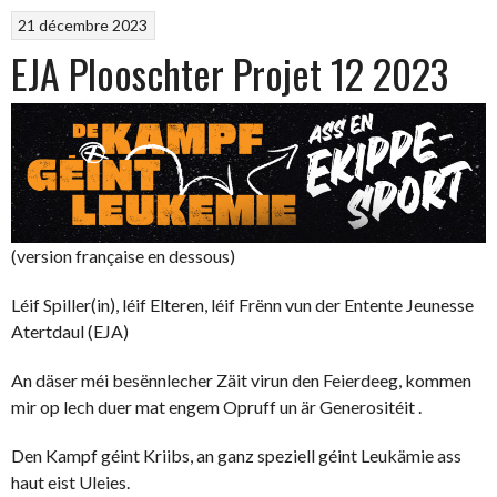
21 décembre 2023
EJA Plooschter Projet 12 2023
(version française en dessous)
Léif Spiller(in), léif Elteren, léif Frënn vun der Entente Jeunesse
Atertdaul (EJA)
An däser méi besënnlecher Zäit virun den Feierdeeg, kommen
mir op lech duer mat engem Opruff un är Generositéit .
Den Kampf géint Kriibs, an ganz speziell géint Leukämie ass
haut eist Uleies.