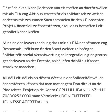
Dëst Schicksal kann jiddereen vun eis treffen an duerfir wëllen
mir als EJA eng Aktioun starten fir eis solidaresch ze weisen
andeems mir zesummen Suen sammelen fir den « Plooschter-
Projet » finanziell ze ënnerstëtzen, esou dass betraffen Leit
gehollef kenne kréien.
Mir sinn der Iwwerzeechung dass mir als EJA net nëmmen eng
Responsabilitéit hunn fir den Sport weider ze bréngen.
Solidaritéit, sozial Verantwortung an Integratioun ginn grouss
geschriwwen an der Entente, an hëllefen dobäi eis Kanner
staark ze maachen.
All déi Leit, déi eis op dësem Wee vun der Solidaritéit wëllen
ënnerstëtzen kënnen dat man mat engem Don direkt un de
Plooschter-Projet op de Konto CCPLLULL IBAN LU67 1111
7033 0252 0000 mam Vermierk: « DON ENTENTE
JEUNESSE ATERTDAUL ».