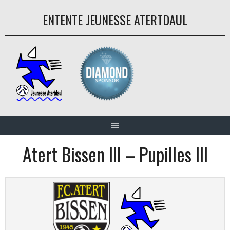
Aller
ENTENTE JEUNESSE ATERTDAUL
au
contenu
Atert Bissen III – Pupilles III