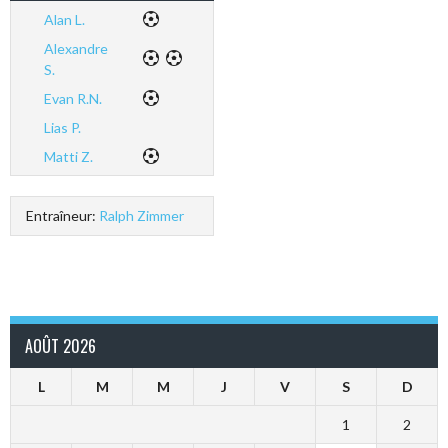
Alan L.
Alexandre
S.
Evan R.N.
Lias P.
Matti Z.
Entraîneur:
Ralph Zimmer
AOÛT 2026
L
M
M
J
V
S
D
1
2