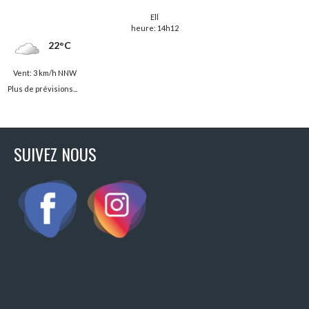
Ell
heure: 14h12
22°C
Vent: 3 km/h NNW
Plus de prévisions...
SUIVEZ NOUS