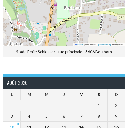
Leaflet
|
Map data ©
OpenStreetMap
contributors
Stade Emile Schlesser - rue principale - 8606 Bettborn
AOÛT 2026
L
M
M
J
V
S
D
1
2
3
4
5
6
7
8
9
10
11
12
13
14
15
16