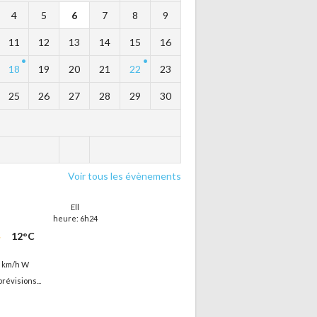
4
5
6
7
8
9
11
12
13
14
15
16
18
19
20
21
22
23
25
26
27
28
29
30
Voir tous les évènements
Ell
heure: 6h24
12°C
5 km/h W
prévisions...