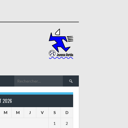
Rechercher :
T 2026
M
M
J
V
S
D
1
2