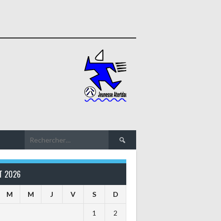
Rechercher :
T 2026
M
M
J
V
S
D
1
2