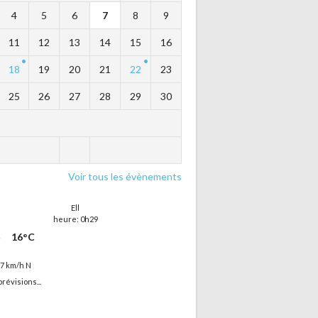
4
5
6
7
8
9
11
12
13
14
15
16
18
19
20
21
22
23
25
26
27
28
29
30
Voir tous les évènements
Ell
heure: 0h29
16°C
17 km/h N
prévisions...