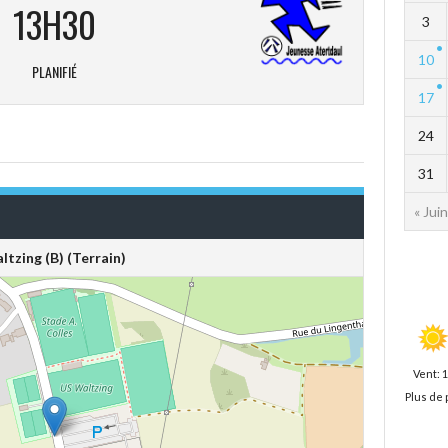
13H30
3
10
PLANIFIÉ
17
24
31
« Juin
ltzing (B) (Terrain)
Vent: 
Plus de 