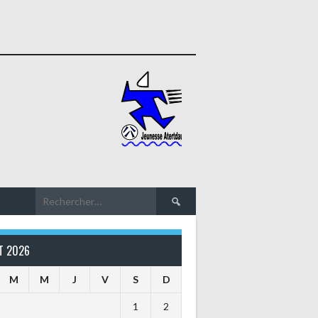
Rechercher :
T 2026
M
M
J
V
S
D
1
2