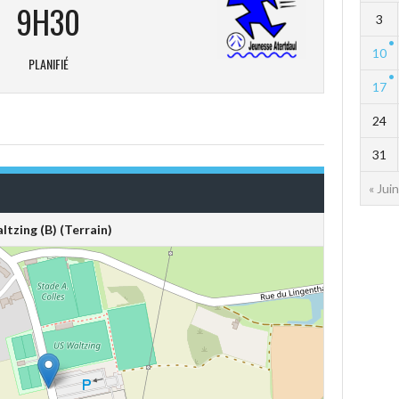
9H30
3
10
PLANIFIÉ
17
24
31
« Juin
ltzing (B) (Terrain)