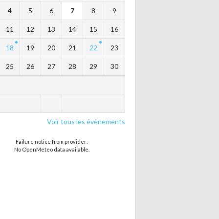
4
5
6
7
8
9
11
12
13
14
15
16
18
19
20
21
22
23
25
26
27
28
29
30
Voir tous les évènements
Failure notice from provider:
No OpenMeteo data available.