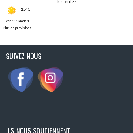
heure: 1h37
15°C
Vent: 11 km/h N
Plus de prévisions...
SUIVEZ NOUS
ILS NOUS SOUTIENNENT