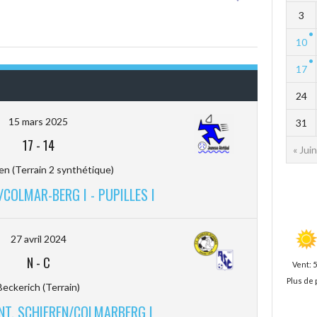
3
10
17
24
15 mars 2025
31
17
-
14
« Juin
en (Terrain 2 synthétique)
/COLMAR-BERG I - PUPILLES I
27 avril 2024
N
-
C
Vent: 
Plus de 
Beckerich (Terrain)
 ENT. SCHIEREN/COLMARBERG I