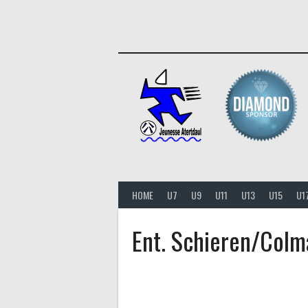
Aller
au
contenu
HOME
U7
U9
U11
U13
U15
U1
Ent. Schieren/Colm