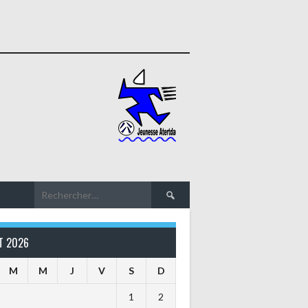
Rechercher :
T 2026
M
M
J
V
S
D
1
2