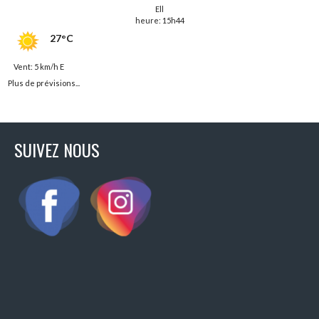
Ell
heure: 15h44
27°C
Vent: 5 km/h E
Plus de prévisions...
SUIVEZ NOUS