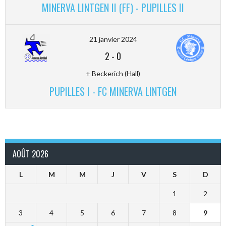
MINERVA LINTGEN II (FF) - PUPILLES II
21 janvier 2024
2
-
0
+ Beckerich (Hall)
PUPILLES I - FC MINERVA LINTGEN
AOÛT 2026
L
M
M
J
V
S
D
1
2
3
4
5
6
7
8
9