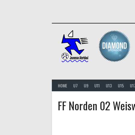
Aller
au
contenu
HOME
U7
U9
U11
U13
U15
U1
FF Norden 02 Wei