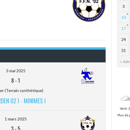
3
10
17
24
31
« Juin
3 mai 2025
8
-
1
er (Terrain synthétique)
DEN 02 I - MINIMES I
Vent: 
Plus de 
1 mars 2025
3
-
5