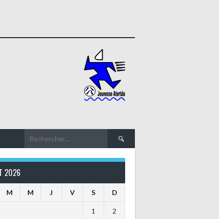
Rechercher :
T 2026
M
M
J
V
S
D
1
2