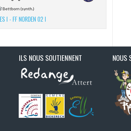
Bettborn (synth.)
S I - FF NORDEN 02 I
ILS NOUS SOUTIENNENT
NOUS 