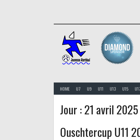
Aller
au
contenu
HOME
U7
U9
U11
U13
U15
U1
Jour :
21 avril 2025
Ouschtercup U11 2