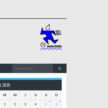
Rechercher :
L 2025
M
M
J
V
S
D
1
2
3
4
5
6