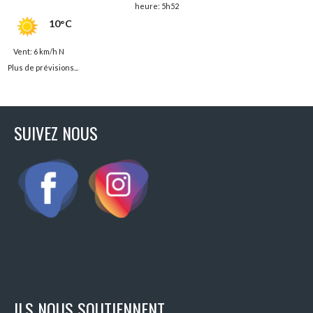
heure: 5h52
10°C
Vent: 6 km/h N
Plus de prévisions...
SUIVEZ NOUS
ILS NOUS SOUTIENNENT