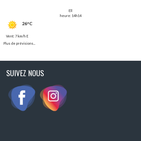
Ell
heure: 14h14
26°C
Vent: 7 km/h E
Plus de prévisions...
SUIVEZ NOUS