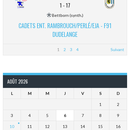
1
-
17
Bettborn (synth.)
CADETS ENT. RAMBROUCH/PERLÉ/EJA - F91
DUDELANGE
1
2
3
4
Suivant
AOÛT 2026
L
M
M
J
V
S
D
1
2
3
4
5
6
7
8
9
10
11
12
13
14
15
16