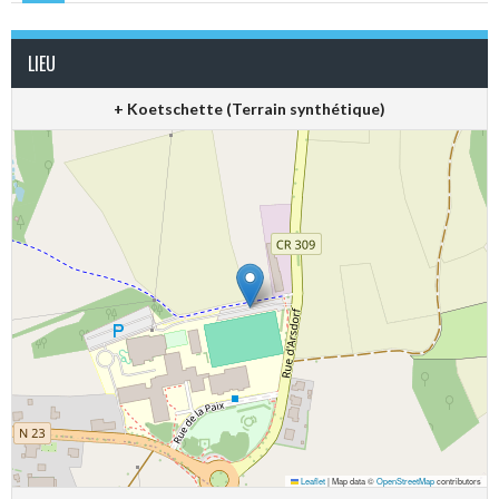
LIEU
+ Koetschette (Terrain synthétique)
Leaflet
|
Map data ©
OpenStreetMap
contributors