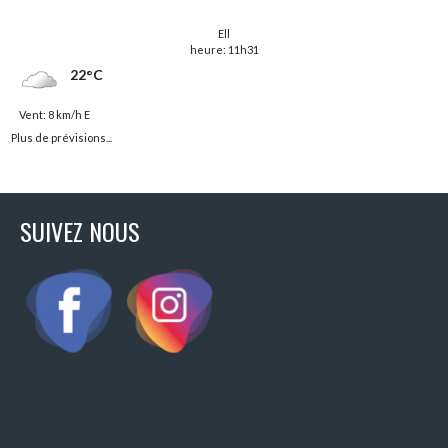
Ell
heure: 11h31
22°C
Vent: 8 km/h E
Plus de prévisions...
SUIVEZ NOUS