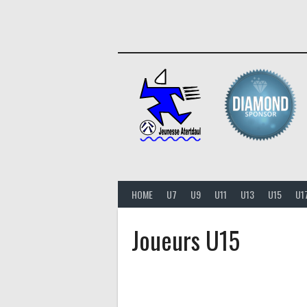
Aller
au
contenu
HOME
U7
U9
U11
U13
U15
U1
Joueurs U15