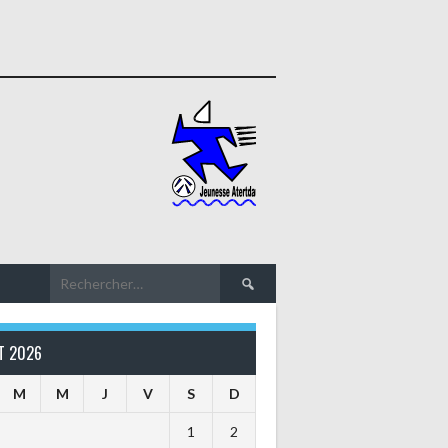
Rechercher :
T 2026
M
M
J
V
S
D
1
2