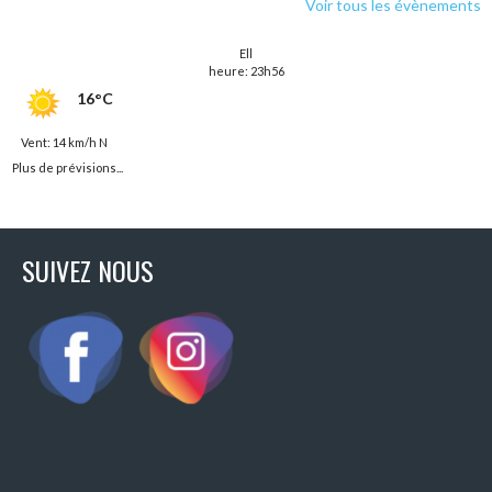
Voir tous les évènements
Ell
heure: 23h56
16°C
Vent: 14 km/h N
Plus de prévisions...
SUIVEZ NOUS