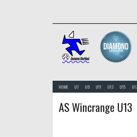
Aller
au
contenu
HOME
U7
U9
U11
U13
U15
U1
AS Wincrange U13