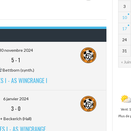
3
10
17
24
30 novembre 2024
31
5
-
1
« Juin
Bettborn (synth.)
S I - AS WINCRANGE I
6 janvier 2024
3
-
0
Vent: 
Plus de 
+ Beckerich (Hall)
ES I - AS WINCRANGE