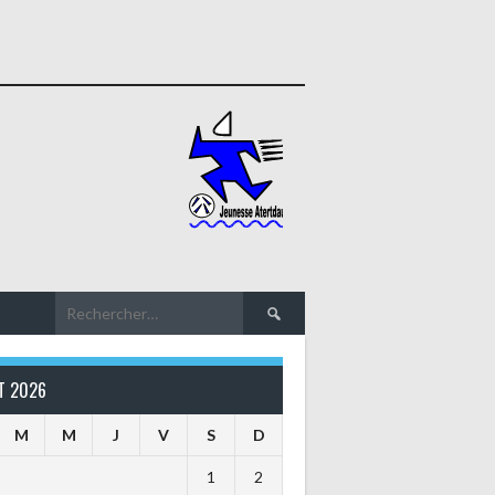
Rechercher :
T 2026
M
M
J
V
S
D
1
2