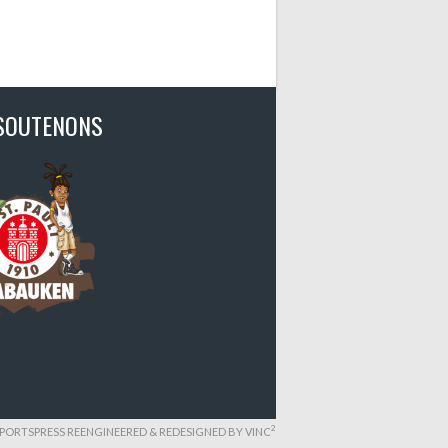
SOUTENONS
2
PORTSPRESS REENGINEERED & REDESIGNED BY
VINC