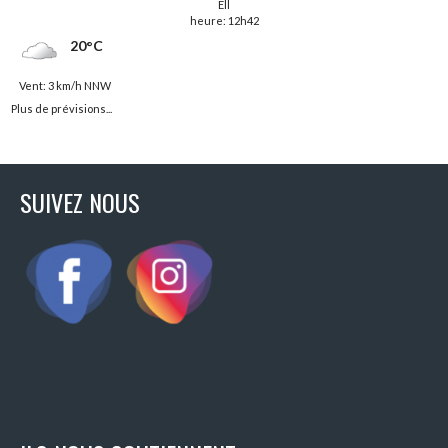
Ell
heure: 12h42
20°C
Vent: 3 km/h NNW
Plus de prévisions...
SUIVEZ NOUS