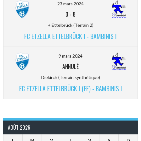
23 mars 2024
0
-
8
+ Ettelbrück (Terrain 2)
FC ETZELLA ETTELBRÜCK I - BAMBINIS I
9 mars 2024
ANNULÉ
Diekirch (Terrain synthétique)
FC ETZELLA ETTELBRÜCK I (FF) - BAMBINIS I
AOÛT 2026
L
M
M
J
V
S
D