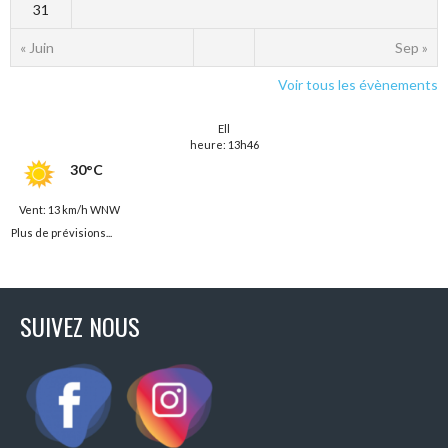
31
« Juin
Sep »
Voir tous les évènements
Ell
heure: 13h46
30°C
Vent: 13 km/h WNW
Plus de prévisions...
SUIVEZ NOUS