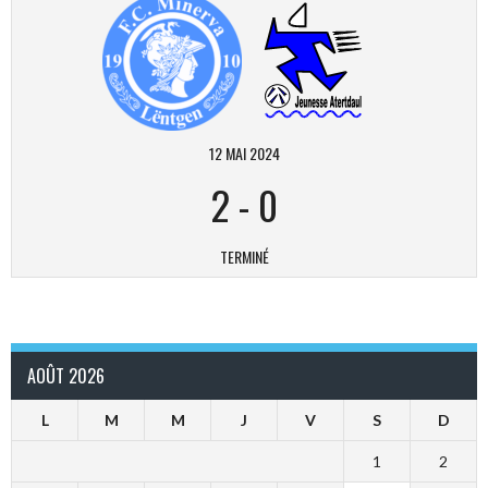
12 MAI 2024
2
-
0
TERMINÉ
AOÛT 2026
L
M
M
J
V
S
D
1
2